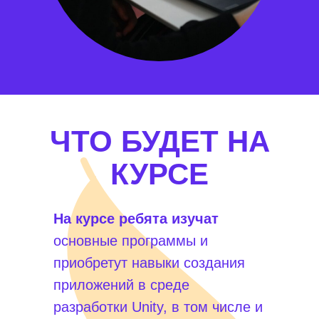
ЧТО БУДЕТ НА
КУРСЕ
На курсе ребята изучат
основные программы и
приобретут навыки создания
приложений в среде
разработки Unity, в том числе и