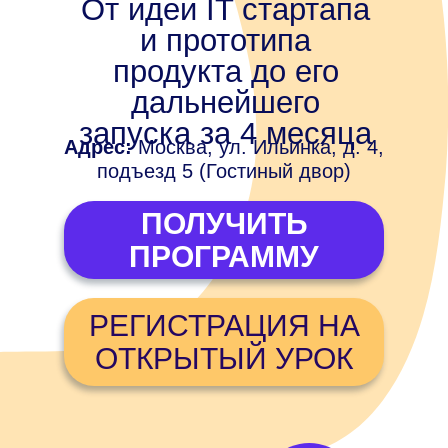
От идеи IT стартапа
и прототипа
продукта до его
дальнейшего
запуска за 4 месяца
Адрес:
Москва, ул. Ильинка, д. 4,
подъезд 5 (Гостиный двор)
ПОЛУЧИТЬ
ПРОГРАММУ
РЕГИСТРАЦИЯ НА
ОТКРЫТЫЙ УРОК