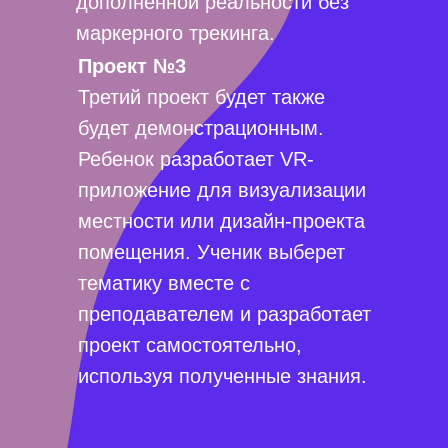
дополненной реальности без
маркерного трекинга.
Проект №3
Третий проект будет также
будет демонстрационным.
Ребенок разработает VR-
приложение для визуализации
местности или дизайн-проекта
помещения. Ученик выберет
тематику вместе с
преподавателем и разработает
проект самостоятельно,
используя полученные знания.