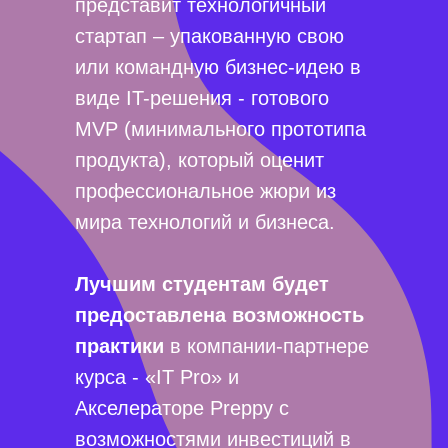
представит технологичный
стартап – упакованную свою
или командную бизнес-идею в
виде IT-решения - готового
MVP (минимального прототипа
продукта), который оценит
профессиональное жюри из
мира технологий и бизнеса.
Лучшим студентам будет
предоставлена возможность
практики
в компании-партнере
курса - «IT Pro» и
Акселераторе Preppy c
возможностями инвестиций в