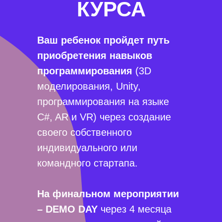
КУРСА
Ваш ребенок пройдет путь
приобретения навыков
программирования
(3D
моделирования, Unity,
программирования на языке
C#, AR и VR) через создание
своего собственного
индивидуального или
командного стартапа.
На финальном мероприятии
– DEMO DAY
через 4 месяца