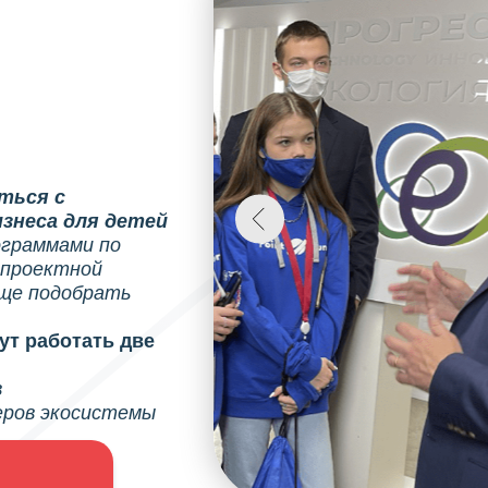
ться с
знеса для детей
ограммами по
, проектной
еще подобрать
дут работать две
в
еров экосистемы